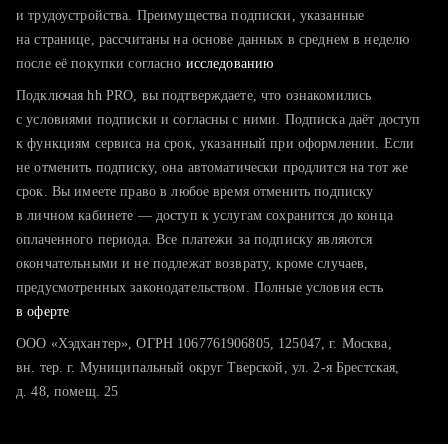
тратите много времени на поиск и вручную поднимаете
и трудоустройства. Преимущества подписки, указанные
резюме
на странице, рассчитаны на основе данных в среднем в неделю
после её покупки согласно
хотите сравнить себя с конкурентами и оценить шансы
исследованию
Подключая hh PRO, вы подтверждаете, что ознакомились
с условиями подписки и согласны с ними. Подписка даёт доступ
к функциям сервиса на срок, указанный при оформлении. Если
не отменить подписку, она автоматически продлится на тот же
срок. Вы имеете право в любое время отменить подписку
в личном кабинете — доступ к услугам сохранится до конца
оплаченного периода. Все платежи за подписку являются
окончательными и не подлежат возврату, кроме случаев,
предусмотренных законодательством. Полные условия есть
в оферте
ООО «Хэдхантер», ОГРН 1067761906805, 125047, г. Москва,
вн. тер. г. Муниципальный округ Тверской, ул. 2-я Брестская,
д. 48, помещ. 25