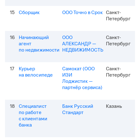
15
Сборщик
ООО Точно в Срок
Санкт-
Петербург
16
Начинающий
ООО
Санкт-
агент
АЛЕКСАНДР —
Петербург
по недвижимости
НЕДВИЖИМОСТЬ
17
Курьер
Самокат (ООО
Санкт-
на велосипеде
ИЗИ
Петербург
Лоджистик —
партнёр сервиса)
18
Специалист
Банк Русский
Казань
по работе
Стандарт
с клиентами
банка