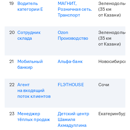
19
Водитель
МАГНИТ,
Зеленодольск
категории Е
Розничная сеть.
(35 км
Транспорт
от Казани)
20
Сотрудник
Ozon
Зеленодольск
склада
Производство
(35 км
от Казани)
21
Мобильный
Альфа-банк
Новосибирск
банкир
22
Агент
FLЭTHOUSE
Сочи
на входящий
поток клиентов
23
Менеджер
Детский центр
Екатеринбург
тёплых продаж
Шамиля
Ахмадуллина