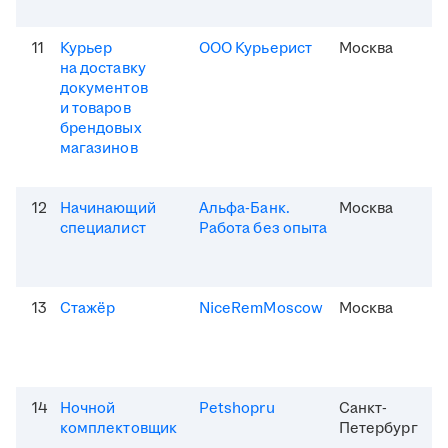
11
Курьер
ООО Курьерист
Москва
на доставку
документов
и товаров
брендовых
магазинов
12
Начинающий
Альфа-Банк.
Москва
специалист
Работа без опыта
13
Стажёр
NiceRemMoscow
Москва
14
Ночной
Petshopru
Санкт-
комплектовщик
Петербург