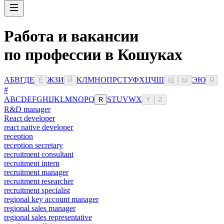
Работа и вакансии
по профессии в Кошуках
А
Б
В
Г
Д
Е
Ж
З
И
К
Л
М
Н
О
П
Р
С
Т
У
Ф
Х
Ц
Ч
Ш
Э
Ю
Ё
Й
Щ
Ы
Я
#
A
B
C
D
E
F
G
H
I
J
K
L
M
N
O
P
Q
S
T
U
V
W
X
R
Y
Z
R&D manager
React developer
react native developer
reception
reception secretary
recruitment consultant
recruitment intern
recruitment manager
recruitment researcher
recruitment specialist
regional key account manager
regional sales manager
regional sales representative